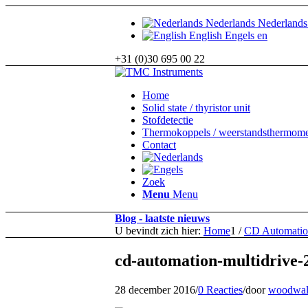
Nederlands
Nederlands
English
Engels
en
+31 (0)30 695 00 22
Home
Solid state / thyristor unit
Stofdetectie
Thermokoppels / weerstandsthermome
Contact
Zoek
Menu
Menu
Blog - laatste nieuws
U bevindt zich hier:
Home
1
/
CD Automation
cd-automation-multidrive-
28 december 2016
/
0 Reacties
/
door
woodwal