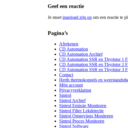
Geef een reactie
Je moet
ingelogd zijn op
om een reactie te pl
Pagina’s
Afrekenen
CD Automation
CD Automation Archief
CD Automation SSR en Thyristor 1 F
CD Automation SSR en Thyristor 2 F
CD Automation SSR en Thyristor 3 F
Contact
Herth thermokoppels en weerstandst
Mijn account
Privacyverklaring
Sintrol
Sintrol Archief
Sintrol Emissie Monitoren
Sintrol Filter Lekdetectie
Sintrol Omgevings Monitoren
Sintrol Proces Monitoren
Sintrol Software