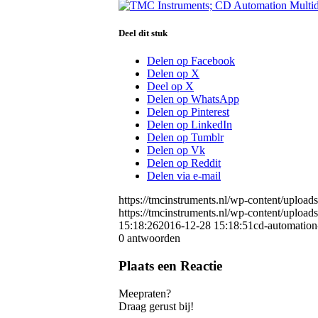
Deel dit stuk
Delen op Facebook
Delen op X
Deel op X
Delen op WhatsApp
Delen op Pinterest
Delen op LinkedIn
Delen op Tumblr
Delen op Vk
Delen op Reddit
Delen via e-mail
https://tmcinstruments.nl/wp-content/uplo
https://tmcinstruments.nl/wp-content/uplo
15:18:26
2016-12-28 15:18:51
cd-automation
0
antwoorden
Plaats een Reactie
Meepraten?
Draag gerust bij!