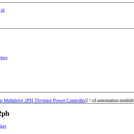
nl
ters
 Multidrive 2PH Thyristor Power Controller
2
/
cd-automation-multidr
2ph
ker