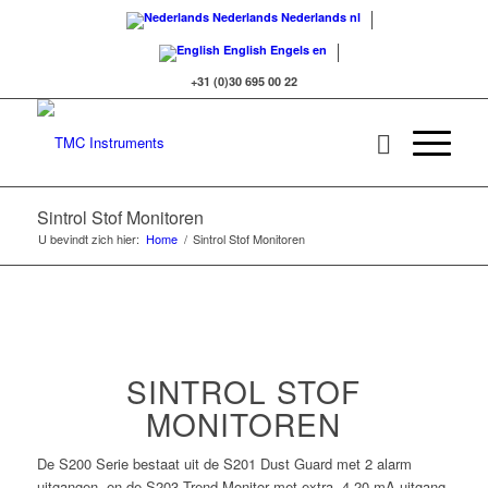
Nederlands
Nederlands
nl
English
Engels
en
+31 (0)30 695 00 22
Sintrol Stof Monitoren
U bevindt zich hier:
Home
/
Sintrol Stof Monitoren
SINTROL STOF
MONITOREN
De S200 Serie bestaat uit de S201 Dust Guard met 2 alarm
uitgangen, en de S203 Trend Monitor met extra 4-20 mA uitgang.