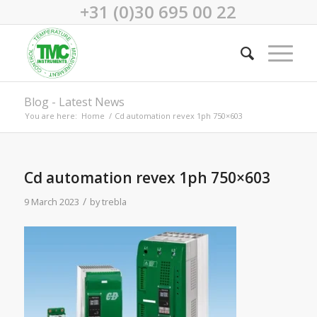
+31 (0)30 695 00 22
Blog - Latest News
You are here:
Home
/
Cd automation revex 1ph 750×603
Cd automation revex 1ph 750×603
/
9 March 2023
by
trebla