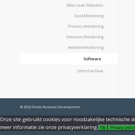
Filter Leak Detection
Dust Monitoring
Process Monitoring
Emisions Monitoring
Ambient Monitoring
Software
Sintrol Archive
© 2026
Fentix Business Development
Onze site gebruikt cookies voor noodzakelijke technische do
meer informatie zie onze privacyverklaring.
Ok
Privacy policy