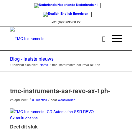
Nederlands
Nederlands
nl
English
Engels
en
+31 (0)30 695 00 22
Blog - laatste nieuws
U bevindt zich hier:
Home
/
tmc-instruments-ssr-revo-sx-1ph-
tmc-instruments-ssr-revo-sx-1ph-
/
/
25 april 2016
0 Reacties
door
woodwalker
Deel dit stuk