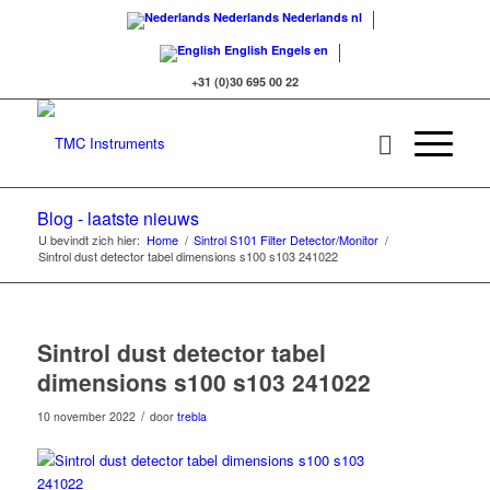
Nederlands
Nederlands
nl
English
Engels
en
+31 (0)30 695 00 22
Blog - laatste nieuws
U bevindt zich hier:
Home
/
Sintrol S101 Filter Detector/Monitor
/
Sintrol dust detector tabel dimensions s100 s103 241022
Sintrol dust detector tabel
dimensions s100 s103 241022
/
10 november 2022
door
trebla