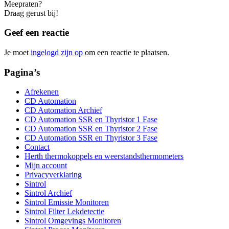
Meepraten?
Draag gerust bij!
Geef een reactie
Je moet
ingelogd zijn op
om een reactie te plaatsen.
Pagina’s
Afrekenen
CD Automation
CD Automation Archief
CD Automation SSR en Thyristor 1 Fase
CD Automation SSR en Thyristor 2 Fase
CD Automation SSR en Thyristor 3 Fase
Contact
Herth thermokoppels en weerstandsthermometers
Mijn account
Privacyverklaring
Sintrol
Sintrol Archief
Sintrol Emissie Monitoren
Sintrol Filter Lekdetectie
Sintrol Omgevings Monitoren