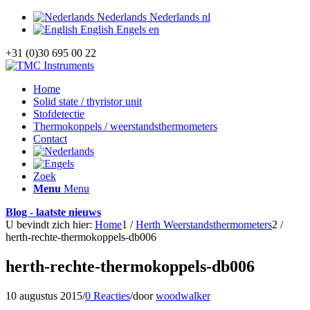
Nederlands
Nederlands
nl
English
Engels
en
+31 (0)30 695 00 22
Home
Solid state / thyristor unit
Stofdetectie
Thermokoppels / weerstandsthermometers
Contact
Zoek
Menu
Menu
Blog - laatste nieuws
U bevindt zich hier:
Home
1
/
Herth Weerstandsthermometers
2
/
herth-rechte-thermokoppels-db006
herth-rechte-thermokoppels-db006
10 augustus 2015
/
0 Reacties
/
door
woodwalker