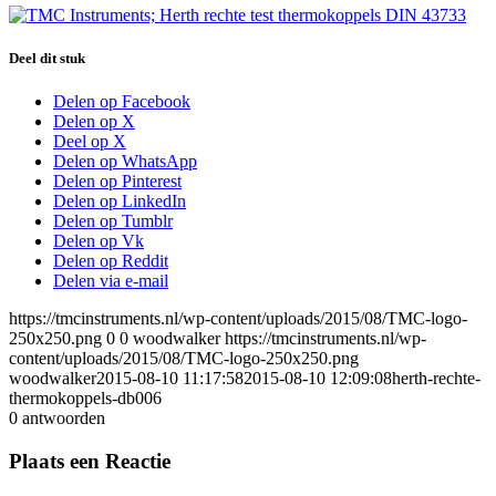
Deel dit stuk
Delen op Facebook
Delen op X
Deel op X
Delen op WhatsApp
Delen op Pinterest
Delen op LinkedIn
Delen op Tumblr
Delen op Vk
Delen op Reddit
Delen via e-mail
https://tmcinstruments.nl/wp-content/uploads/2015/08/TMC-logo-
250x250.png
0
0
woodwalker
https://tmcinstruments.nl/wp-
content/uploads/2015/08/TMC-logo-250x250.png
woodwalker
2015-08-10 11:17:58
2015-08-10 12:09:08
herth-rechte-
thermokoppels-db006
0
antwoorden
Plaats een Reactie