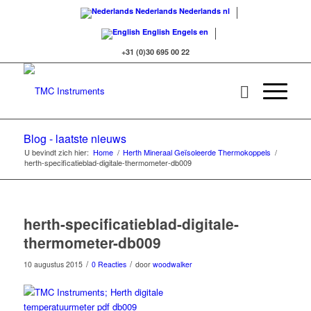
Nederlands
Nederlands
nl
English
Engels
en
+31 (0)30 695 00 22
Blog - laatste nieuws
U bevindt zich hier:
Home
/
Herth Mineraal Geïsoleerde Thermokoppels
/
herth-specificatieblad-digitale-thermometer-db009
herth-specificatieblad-digitale-
thermometer-db009
/
/
10 augustus 2015
0 Reacties
door
woodwalker