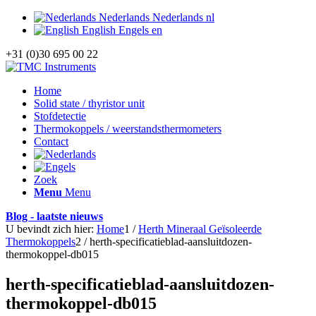
Nederlands
Nederlands
nl
English
Engels
en
+31 (0)30 695 00 22
Home
Solid state / thyristor unit
Stofdetectie
Thermokoppels / weerstandsthermometers
Contact
Zoek
Menu
Menu
Blog - laatste nieuws
U bevindt zich hier:
Home
1
/
Herth Mineraal Geïsoleerde
Thermokoppels
2
/
herth-specificatieblad-aansluitdozen-
thermokoppel-db015
herth-specificatieblad-aansluitdozen-
thermokoppel-db015