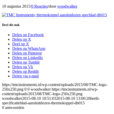
10 augustus 2015
/
0 Reacties
/
door
woodwalker
Deel dit stuk
Delen op Facebook
Delen op X
Deel op X
Delen op WhatsApp
Delen op Pinterest
Delen op LinkedIn
Delen op Tumblr
Delen op Vk
Delen op Reddit
Delen via e-mail
https://tmcinstruments.nl/wp-content/uploads/2015/08/TMC-logo-
250x250.png
0
0
woodwalker
https://tmcinstruments.nl/wp-
content/uploads/2015/08/TMC-logo-250x250.png
woodwalker
2015-08-10 10:51:03
2015-08-10 13:00:20
herth-
specificatieblad-aansluitdozen-thermokoppel-db015
0
antwoorden