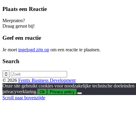
Plaats een Reactie
Meepraten?
Draag gerust bij!
Geef een reactie
Je moet
ingelogd zijn op
om een reactie te plaatsen.
Search
© 2026
Fentix Business Development
Onze site gebruikt cookies voor noodzakelijke technische doeleinden e
privacyverklaring.
Ok
Privacy policy
Scroll naar bovenzijde