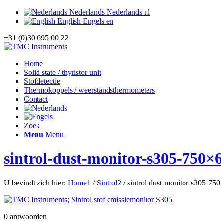
Nederlands
Nederlands
nl
English
Engels
en
+31 (0)30 695 00 22
Home
Solid state / thyristor unit
Stofdetectie
Thermokoppels / weerstandsthermometers
Contact
Zoek
Menu
Menu
sintrol-dust-monitor-s305-750×
U bevindt zich hier:
Home
1
/
Sintrol
2
/
sintrol-dust-monitor-s305-75
0
antwoorden