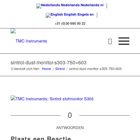
Nederlands
Nederlands
nl
English
Engels
en
+31 (0)30 695 00 22
sintrol-dust-monitor-s303-750×603
U bevindt zich hier:
Home
/
Sintrol
/
sintrol-dust-monitor-s303-750×603
0
ANTWOORDEN
Plaats een Reactie