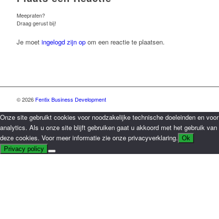
Meepraten?
Draag gerust bij!
Je moet
ingelogd zijn op
om een reactie te plaatsen.
© 2026
Fentix Business Development
Onze site gebruikt cookies voor noodzakelijke technische doeleinden en voor
analytics. Als u onze site blijft gebruiken gaat u akkoord met het gebruik van
deze cookies. Voor meer informatie zie onze privacyverklaring.
Ok
Privacy policy