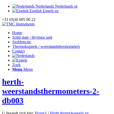
Nederlands
Nederlands
nl
English
Engels
en
+31 (0)30 695 00 22
Home
Solid state / thyristor unit
Stofdetectie
Thermokoppels / weerstandsthermometers
Contact
Zoek
Menu
Menu
herth-
weerstandsthermometers-2-
db003
U bevindt zich hier:
Home
1
/
Herth thermokoppels en